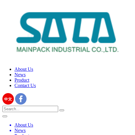
About Us
News
Product
Contact Us
About Us
News