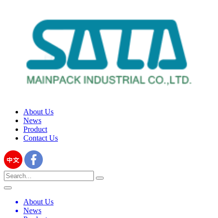
About Us
News
Product
Contact Us
About Us
News