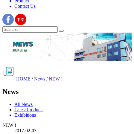
Product
Contact Us
HOME
/
News
/
NEW !
News
All News
Latest Products
Exhibitions
NEW !
2017-02-03